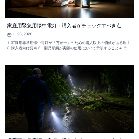
家庭用緊急用懐中電灯：購入者がチェックすべき点
Jul 28, 2026
1. 家庭用非常用懐中電灯が「万が一」のための購入以上の価値がある理由
2. 購入者向け要点 3．製品形態が実際の使用において示唆すること 4. ラン
タン型非常灯が最適な場所 5．本当に重要な選考基準 6．潜在的な購入者
が犯しがちな間違い 7. メーカーがこの種の製品を製造する一般的な方法
8．調達チームと小売バイヤーのための実践的なアドバイス 9. よくある質
問：購入者がよく尋ねる質問 10. より良い意思決定方法