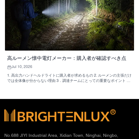
高ルーメン懐中電灯メーカー：購入者が確認すべき点
Jul 10, 2026
1. 高出力ハンドヘルドライトに購入者が求めるもの 2. ルーメンの主張だけ
では全体像が分からない理由 3．調達チームにとっての重要なポイント 4.
画像から推測される製品タイプ 5．高ルーメン懐中電灯の一般的な評価方
法 6. OEMバイヤーがよくつまずくポイント 7．本当に重要な選考基準 8．
アウトドアおよび緊急時対応プログラムを担当するバイヤーのための実践
的なアドバイス 9. よくある質問 10. 調達の次のステップ
No.688 JIYI Industrial Area, Xidian Town, Ninghai, Ningbo,