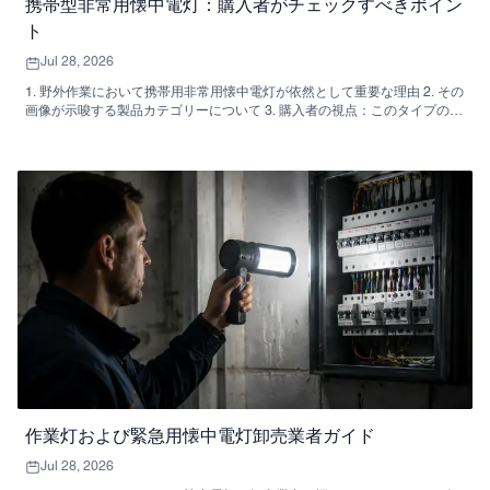
携帯型非常用懐中電灯：購入者がチェックすべきポイン
ト
Jul 28, 2026
1. 野外作業において携帯用非常用懐中電灯が依然として重要な理由 2. その
画像が示唆する製品カテゴリーについて 3. 購入者の視点：このタイプの懐
中電灯に通常期待される機能 4. 業務用の緊急用懐中電灯が業務にどのよう
に活用されるか 5. マーケティング用語よりも重要なデザイン機能 6．調達
チームの選定基準 7. 購入者がよく犯す間違い 8. 製品開発チームがこのカ
テゴリを開発または仕様化する際に考慮すべき事項 9. 注文前に尋ねるべき
実用的な購入者の質問 10. よくある質問 11. バイヤーと調達チームの次の
ステップ
作業灯および緊急用懐中電灯卸売業者ガイド
Jul 28, 2026