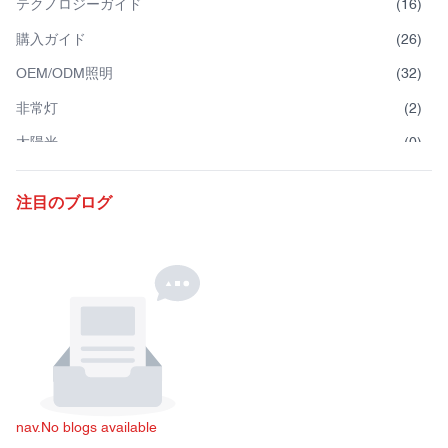
テクノロジーガイド
(
16
)
購入ガイド
(
26
)
OEM/ODM照明
(
32
)
非常灯
(
2
)
太陽光
(
0
)
自転車用ライト
(
0
)
注目のブログ
作業用ライト
(
0
)
キャンプ用ライト
(
20
)
LEDヘッドランプ
(
16
)
充電式LED懐中電灯
(
7
)
LED懐中電灯
(
37
)
製品導入
(
29
)
nav.No blogs available