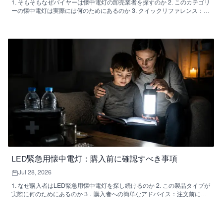
1. そもそもなぜバイヤーは懐中電灯の卸売業者を探すのか 2. このカテゴリ
ーの懐中電灯は実際には何のためにあるのか 3. クイックリファレンス：大
量購入前に比較すべき点 4. 製品の種類と、その形状が有用な理由 5. この
ツールが適している場面：メンテナンス、緊急時対応、および防災対策
6．派手な謳い文句よりも重要な選定基準 7. 大量調達時にバイヤーが犯し
がちなよくある間違い 8. 注文前にサプライヤーに尋ねるべきこと 9. 購入
者向けの実践的なアドバイス 10．卸売業者向けよくある質問 11. 調達チー
ムの次のステップ
LED緊急用懐中電灯：購入前に確認すべき事項
Jul 28, 2026
1. なぜ購入者はLED緊急用懐中電灯を探し続けるのか 2. この製品タイプが
実際に何のためにあるのか 3．購入者への簡単なアドバイス：注文前に確
認すべきこと 4．素材と構造：なぜここではプラスチックが一般的なのか
5. 充電式と電池式のどちらを選ぶか 6. 非常用照明器具の購入でよくある間
違い 7. 調達チームと製品開発チームがサプライヤーに尋ねるべきこと 8.