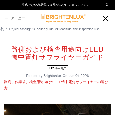
X
見逃せない高品質な商品があなたを待っています
メニュー
家
ブログ
led-flashlight-supplier-guide-for-roadside-and-inspection-use
/
/
路側および検査用途向けLED
懐中電灯サプライヤーガイド
LED懐中電灯
Posted by
Brightenlux
On
Jun 01 2026
路肩、作業場、検査用途向けのLED懐中電灯サプライヤーの選び
方