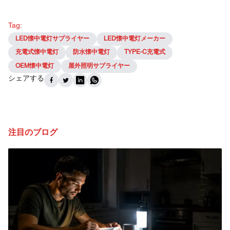
Tag:
LED懐中電灯サプライヤー
LED懐中電灯メーカー
充電式懐中電灯
防水懐中電灯
TYPE-C充電式
OEM懐中電灯
屋外照明サプライヤー
シェアする
注目のブログ