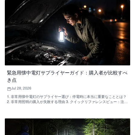
この製品が最適な用途 9. 購入者向けよくある質問 10. 購入者の次のステッ
プ
緊急用懐中電灯サプライヤーガイド：購入者が比較すべ
き点
Jul 28, 2026
1. 非常用懐中電灯のサプライヤー選び：停電時に本当に重要なこととは？
2. 非常用照明の購入が失敗する理由 3. クイックリファレンスビュー：注文
前に比較すべき事項 4. 製品カテゴリーが実際の使用状況にどのように適合
するか 5. 緊急用懐中電灯のサプライヤーに尋ねるべきこと 6．非常用懐中
電灯を大量購入する際によくある間違い 7. サンプルを過度に複雑にせずに
評価する方法 8．サプライヤーとの会話で使える質問 9. この製品はどのよ
うな人に最適ですか？ 10. よくある質問：購入者からよく寄せられる質問
11. 購入者の次のステップ