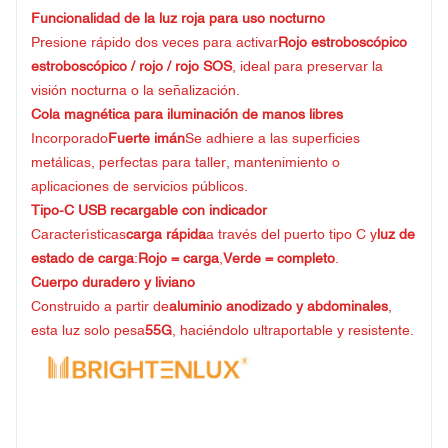
Funcionalidad de la luz roja para uso nocturno
Presione rápido dos veces para activar
Rojo estroboscópico
estroboscópico / rojo / rojo SOS
, ideal para preservar la
visión nocturna o la señalización.
Cola magnética para iluminación de manos libres
Incorporado
Fuerte imán
Se adhiere a las superficies
metálicas, perfectas para taller, mantenimiento o
aplicaciones de servicios públicos.
Tipo-C USB recargable con indicador
Características
carga rápida
a través del puerto tipo C y
luz de
estado de carga
:
Rojo = carga
,
Verde = completo
.
Cuerpo duradero y liviano
Construido a partir de
aluminio anodizado y abdominales
,
esta luz solo pesa
55G
, haciéndolo ultraportable y resistente.